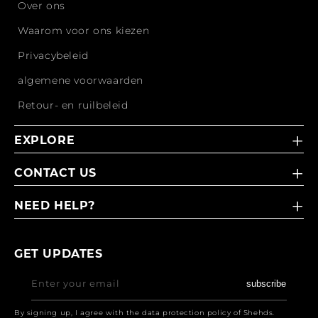
Over ons
Waarom voor ons kiezen
Privacybeleid
algemene voorwaarden
Retour- en ruilbeleid
EXPLORE
CONTACT US
NEED HELP?
GET UPDATES
Enter your email
subscribe
By signing up, I agree with the data protection policy of Shehds.