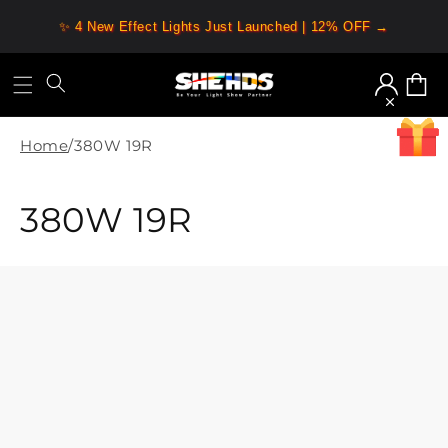
Meteen
naar de
✨ 4 New Effect Lights Just Launched | 12% OFF →
content
Inloggen
Winkelw
Home
/
380W 19R
C
380W 19R
o
l
l
e
c