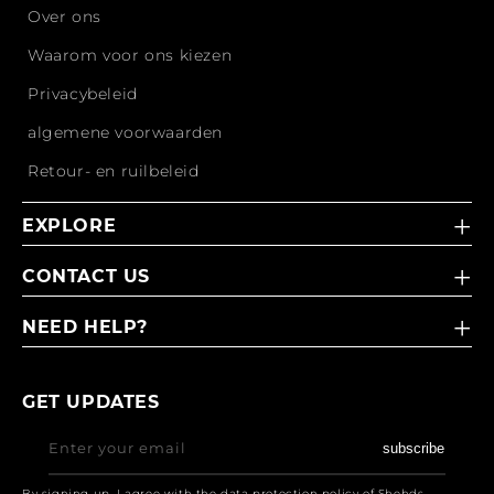
Over ons
Waarom voor ons kiezen
Privacybeleid
algemene voorwaarden
Retour- en ruilbeleid
EXPLORE
CONTACT US
NEED HELP?
GET UPDATES
Enter your email
subscribe
By signing up, I agree with the data protection policy of Shehds.