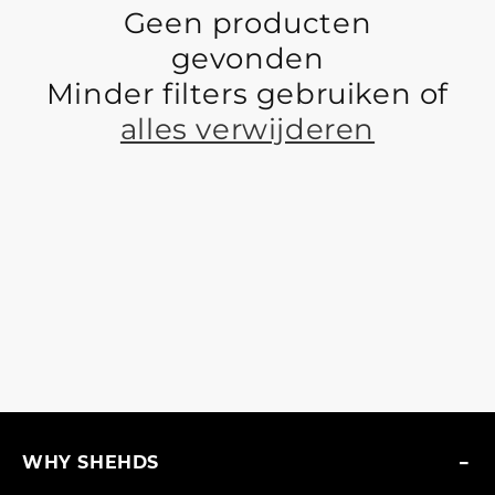
t
Geen producten
gevonden
i
Minder filters gebruiken of
e
alles verwijderen
:
WHY SHEHDS