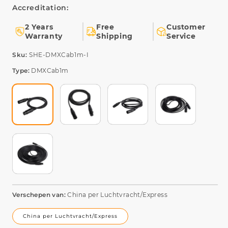
Accreditation:
2 Years
Free
Customer
Warranty
Shipping
Service
SKU:
Sku:
SHE-DMXCab1m-I
Type:
DMXCab1m
Verschepen van:
China per Luchtvracht/Express
China per Luchtvracht/Express