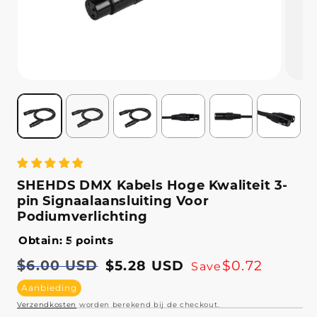
SHEHDS DMX Kabels Hoge Kwaliteit 3-
pin Signaalaansluiting Voor
Podiumverlichting
Obtain: 5 points
Normale
$6.00 USD
Aanbiedingsprijs
$5.28 USD
$0.72
Save
prijs
Aanbieding
Verzendkosten
worden berekend bij de checkout.