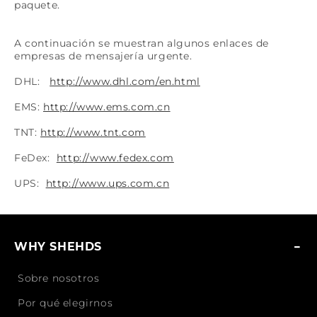
paquete.
A continuación se muestran algunos enlaces de
empresas de mensajería urgente.
DHL:
http://www.dhl.com/en.html
EMS:
http://www.ems.com.cn
TNT:
http://www.tnt.com
FeDex:
http://www.fedex.com
UPS:
http://www.ups.com.cn
WHY SHEHDS
Sobre nosotros
Por qué elegirnos