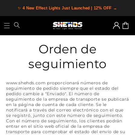
Ir
directamente
✨ 4 New Effect Lights Just Launched | 12% OFF →
al contenido
Iniciar
Carrit
sesión
Orden de
seguimiento
www.shehds.com proporcionará números de
seguimiento de pedido siempre que el estado del
pedido cambie a "Enviado". El número de
seguimiento de la empresa de transporte se publicará
en la página de cuenta de cada cliente. Se le
notificará a través del correo electrónico con el que
se registró, junto con este número de seguimiento.
Con el número de seguimiento, los clientes podrán
entrar en el sitio web oficial de la empresa de
transporte para comprobar el estado del envío de su