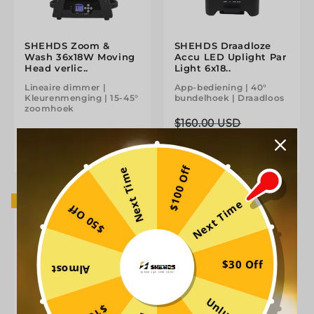
SHEHDS Zoom &
SHEHDS Draadloze
Wash 36x18W Moving
Accu LED Uplight Par
Head verlic..
Light 6x18..
Lineaire dimmer |
App-bediening | 40°
Kleurenmenging | 15-45°
bundelhoek | Draadloos
zoomhoek
Normale
Aanbiedingsprijs
$160.00 USD
Normale
Aanbiedingsprijs
$290.00 USD
$ 140.80
prijs
$ 255.20
prijs
$100 Off
Next Time
HOT
- 12%
Next Time
$50 Off
$30 Off
Almost
Unlucky