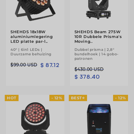
t
i
e
SHEHDS 18x18W
SHEHDS Beam 275W
aluminiumlegering
10R Dubbele Prisma's
:
LED platte par-l..
Moving..
40° | 6in1 LEDs |
Dubbel prisma | 2,8°
Duurzame behuizing
bundelhoek | 14 gobo-
patronen
$ 87.12
Normale
Aanbiedingsprijs
$99.00 USD
Normale
Aanbiedingsprijs
$430.00 USD
prijs
$ 378.40
prijs
HOT
- 12%
BEST⭐
- 12%