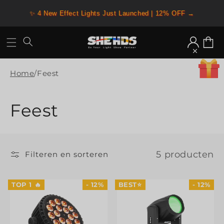
Meteen
naar de
✨ 4 New Effect Lights Just Launched | 12% OFF →
content
Inloggen
Winkelw
Home
/
Feest
C
Feest
o
l
5 producten
Filteren en sorteren
l
TOP 1 🔥
- 12%
BEST⭐
- 12%
e
c