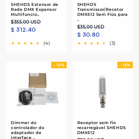
SHEHDS Extensor de
SHEHDS
Rede DMX Expansor
Transmissor/Recetor
Multifuncio..
DMX512 Sem Fios para
..
Preço
Preço
$355.00 USD
Preço
Preço
$35.00 USD
$ 312.40
normal
de
$ 30.80
normal
de
saldo
saldo
(4)
(3)
- 12%
- 12%
Dimmer do
Receptor sem fio
controlador do
recarregável SHEHDS
adaptador de
DMX512
interface ..