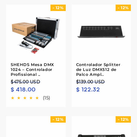
o
- 12%
- 12%
:
SHEHDS Mesa DMX
Controlador Splitter
1024 – Controlador
de Luz DMX512 de
Profissional ..
Palco Ampl..
Preço
Preço
Preço
Preço
$475.00 USD
$139.00 USD
$ 418.00
$ 122.32
normal
de
normal
de
saldo
saldo
(15)
- 12%
- 12%