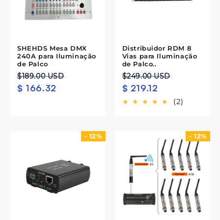
SHEHDS Mesa DMX
Distribuidor RDM 8
240A para Iluminação
Vias para Iluminação
de Palco
de Palco..
Preço
Preço
Preço
Preço
$189.00 USD
$249.00 USD
$ 166.32
$ 219.12
normal
de
normal
de
saldo
saldo
(2)
- 12%
- 12%