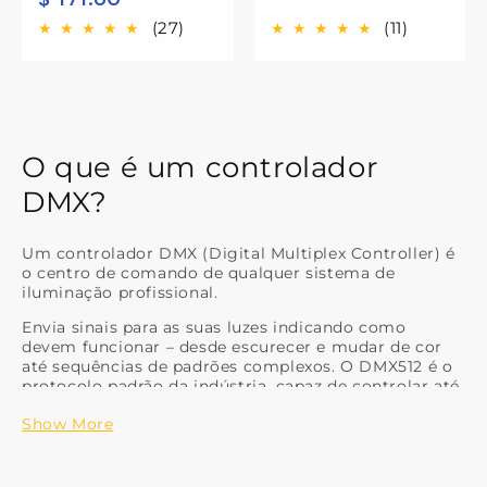
saldo
(27)
(11)
O que é um controlador
DMX?
Um controlador DMX (Digital Multiplex Controller) é
o centro de comando de qualquer sistema de
iluminação profissional.
Envia sinais para as suas luzes indicando como
devem funcionar – desde escurecer e mudar de cor
até sequências de padrões complexos. O DMX512 é o
protocolo padrão da indústria, capaz de controlar até
512 canais por universo.
Show More
Principais Características a