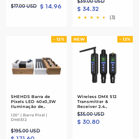
Preço
Preço
$39.00 USD
$ 14.96
Preço
Preço
$17.00 USD
$ 34.32
normal
de
normal
de
saldo
(3)
saldo
- 12%
NEW
- 12%
SHEHDS Barra de
Wireless DMX 512
Pixels LED 40x0,3W
Transmitter &
Iluminação de..
Receiver 2.4..
Preço
Preço
$35.00 USD
120° | Barra Pixel |
DMX512
$ 30.80
normal
de
saldo
Preço
Preço
$195.00 USD
$ 171.60
normal
de