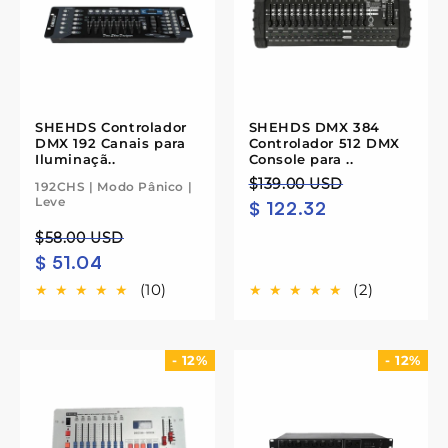
SHEHDS Controlador
SHEHDS DMX 384
DMX 192 Canais para
Controlador 512 DMX
Iluminaçã..
Console para ..
Preço
Preço
$139.00 USD
192CHS | Modo Pânico |
Leve
$ 122.32
normal
de
saldo
Preço
Preço
$58.00 USD
$ 51.04
normal
de
saldo
(10)
(2)
- 12%
- 12%