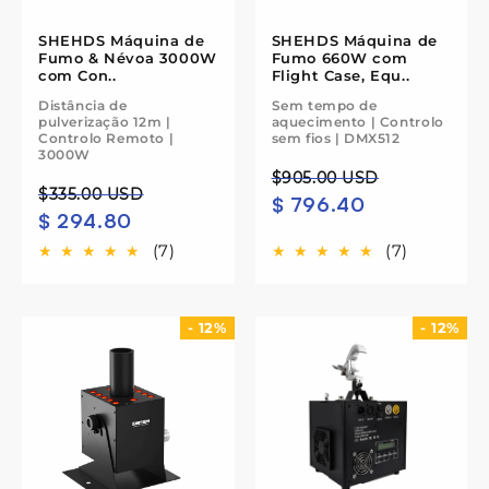
SHEHDS Máquina de
SHEHDS Máquina de
Fumo & Névoa 3000W
Fumo 660W com
com Con..
Flight Case, Equ..
Distância de
Sem tempo de
pulverização 12m |
aquecimento | Controlo
Controlo Remoto |
sem fios | DMX512
3000W
Preço
Preço
$905.00 USD
Preço
Preço
$335.00 USD
$ 796.40
normal
de
$ 294.80
normal
de
saldo
saldo
(7)
(7)
- 12%
- 12%