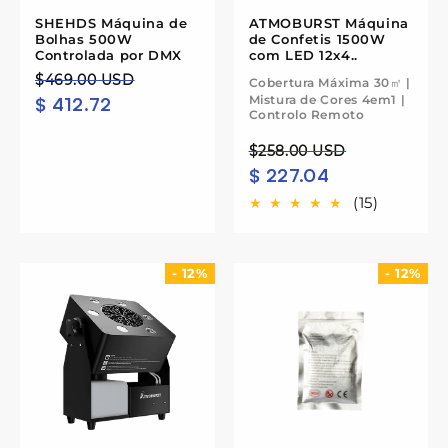
SHEHDS Máquina de
ATMOBURST Máquina
Bolhas 500W
de Confetis 1500W
Controlada por DMX
com LED 12x4..
Preço
Preço
$469.00 USD
Cobertura Máxima 30㎡ |
Mistura de Cores 4em1 |
$ 412.72
normal
de
Controlo Remoto
saldo
Preço
Preço
$258.00 USD
$ 227.04
normal
de
saldo
(15)
- 12%
- 12%