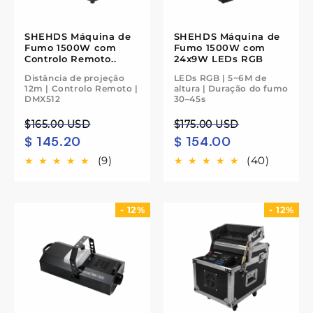
SHEHDS Máquina de
SHEHDS Máquina de
Fumo 1500W com
Fumo 1500W com
Controlo Remoto..
24x9W LEDs RGB
Distância de projeção
LEDs RGB | 5~6M de
12m | Controlo Remoto |
altura | Duração do fumo
DMX512
30–45s
Preço
Preço
Preço
Preço
$165.00 USD
$175.00 USD
$ 145.20
$ 154.00
normal
de
normal
de
saldo
saldo
(9)
(40)
- 12%
- 12%