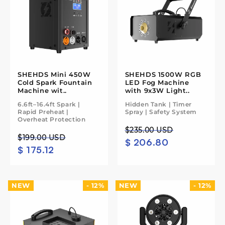
o
:
SHEHDS Mini 450W
SHEHDS 1500W RGB
Cold Spark Fountain
LED Fog Machine
Machine wit..
with 9x3W Light..
6.6ft–16.4ft Spark |
Hidden Tank | Timer
Rapid Preheat |
Spray | Safety System
Overheat Protection
Preço
Preço
$235.00 USD
Preço
Preço
$199.00 USD
$ 206.80
normal
de
$ 175.12
normal
de
saldo
saldo
NEW
- 12%
NEW
- 12%