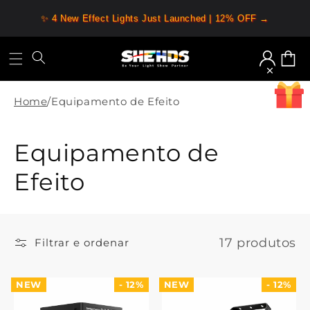
Saltar
para o
✨ 4 New Effect Lights Just Launched | 12% OFF →
conteúdo
Iniciar
Carrin
sessão
Home
/
Equipamento de Efeito
C
Equipamento de
o
Efeito
l
e
17 produtos
Filtrar e ordenar
ç
NEW
- 12%
NEW
- 12%
ã