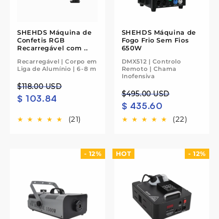
SHEHDS Máquina de
SHEHDS Máquina de
Confetis RGB
Fogo Frio Sem Fios
Recarregável com ..
650W
Recarregável | Corpo em
DMX512 | Controlo
Liga de Alumínio | 6-8 m
Remoto | Chama
Inofensiva
Preço
Preço
$118.00 USD
Preço
Preço
$495.00 USD
$ 103.84
normal
de
$ 435.60
normal
de
saldo
saldo
(21)
(22)
- 12%
HOT
- 12%