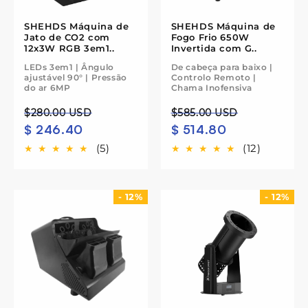
SHEHDS Máquina de
SHEHDS Máquina de
Jato de CO2 com
Fogo Frio 650W
12x3W RGB 3em1..
Invertida com G..
LEDs 3em1 | Ângulo
De cabeça para baixo |
ajustável 90° | Pressão
Controlo Remoto |
do ar 6MP
Chama Inofensiva
Preço
Preço
Preço
Preço
$280.00 USD
$585.00 USD
$ 246.40
$ 514.80
normal
de
normal
de
saldo
saldo
(5)
(12)
- 12%
- 12%