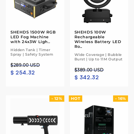
SHEHDS 1500W RGB
SHEHDS 100W
LED Fog Machine
Rechargeable
with 24x3W Ligh..
Wireless Battery LED
Ro..
Hidden Tank | Timer
Spray | Safety System
Wide Coverage | Bubble
Burst | Up to 11M Output
Preço
Preço
$289.00 USD
Preço
Preço
$389.00 USD
$ 254.32
normal
de
$ 342.32
normal
de
saldo
saldo
- 12%
HOT
- 16%