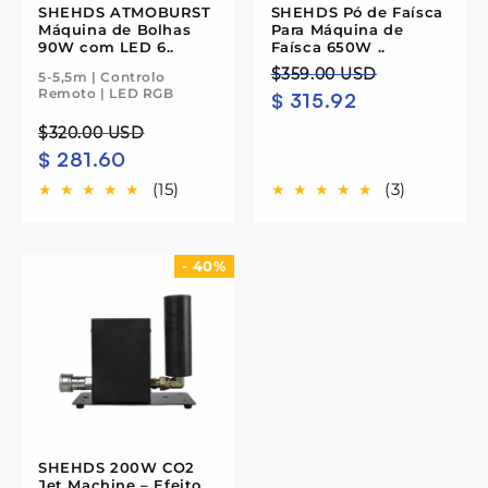
SHEHDS ATMOBURST
SHEHDS Pó de Faísca
Máquina de Bolhas
Para Máquina de
90W com LED 6..
Faísca 650W ..
Preço
Preço
$359.00 USD
5-5,5m | Controlo
Remoto | LED RGB
$ 315.92
normal
de
saldo
Preço
Preço
$320.00 USD
$ 281.60
normal
de
saldo
(15)
(3)
- 40%
SHEHDS 200W CO2
Jet Machine – Efeito