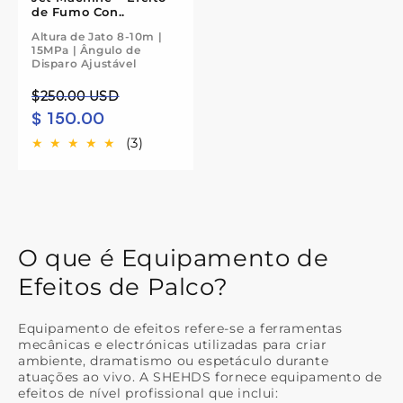
de Fumo Con..
Altura de Jato 8-10m |
15MPa | Ângulo de
Disparo Ajustável
Preço
Preço
$250.00 USD
$ 150.00
normal
de
saldo
(3)
O que é Equipamento de
Efeitos de Palco?
Equipamento de efeitos refere-se a ferramentas
mecânicas e electrónicas utilizadas para criar
ambiente, dramatismo ou espetáculo durante
atuações ao vivo. A SHEHDS fornece equipamento de
efeitos de nível profissional que inclui: