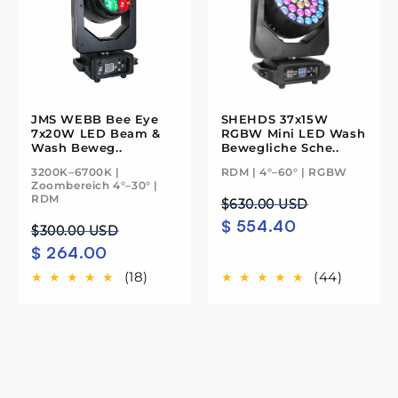
JMS WEBB Bee Eye
SHEHDS 37x15W
7x20W LED Beam &
RGBW Mini LED Wash
Wash Beweg..
Bewegliche Sche..
3200K–6700K |
RDM | 4°–60° | RGBW
Zoombereich 4°–30° |
RDM
Regulärer
Verkaufspreis
$630.00 USD
$ 554.40
Preis
Regulärer
Verkaufspreis
$300.00 USD
$ 264.00
Preis
(18)
(44)