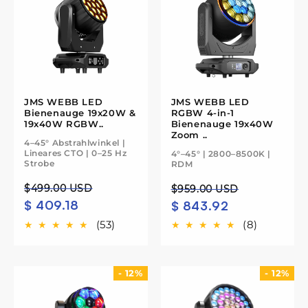
t
i
o
n
JMS WEBB LED
JMS WEBB LED
Bienenauge 19x20W &
RGBW 4-in-1
:
19x40W RGBW..
Bienenauge 19x40W
Zoom ..
4–45° Abstrahlwinkel |
Lineares CTO | 0–25 Hz
4°–45° | 2800–8500K |
Strobe
RDM
Regulärer
Verkaufspreis
$499.00 USD
Regulärer
Verkaufspreis
$959.00 USD
$ 409.18
Preis
$ 843.92
Preis
(53)
(8)
- 12%
- 12%