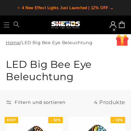
Zum
Inhalt
✨ 4 New Effect Lights Just Launched | 12% OFF →
springen
Anmelden
Warenk
Home
/
LED Big Bee Eye Beleuchtung
K
LED Big Bee Eye
o
Beleuchtung
l
l
4 Produkte
Filtern und sortieren
e
HOT
- 12%
- 12%
k