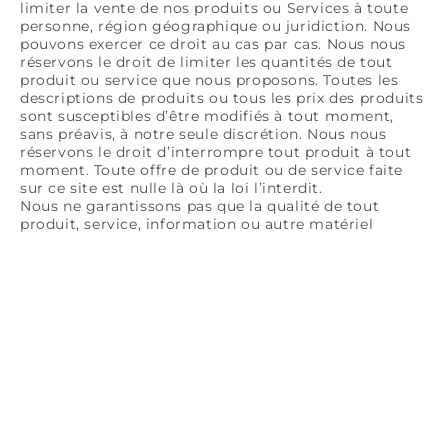
limiter la vente de nos produits ou Services à toute
personne, région géographique ou juridiction. Nous
pouvons exercer ce droit au cas par cas. Nous nous
réservons le droit de limiter les quantités de tout
produit ou service que nous proposons. Toutes les
descriptions de produits ou tous les prix des produits
sont susceptibles d’être modifiés à tout moment,
sans préavis, à notre seule discrétion. Nous nous
réservons le droit d’interrompre tout produit à tout
moment. Toute offre de produit ou de service faite
sur ce site est nulle là où la loi l’interdit.
Nous ne garantissons pas que la qualité de tout
produit, service, information ou autre matériel
acheté ou obtenu par vous répondra à vos attentes, ni
que toute erreur dans le Service sera corrigée.
SECTION 6 - EXACTITUDE DE LA
FACTURATION ET DES
INFORMATIONS DE COMPTE
Nous nous réservons le droit de refuser toute
commande que vous passez chez nous. À notre seule
discrétion, nous pouvons limiter ou annuler les