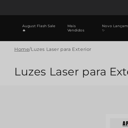
Saltar
para o
conteúdo
August Flash Sale
Mais
Novo Lançam
🔥
Vendidos
✨
Home
/
Luzes Laser para Exterior
C
Luzes Laser para Ext
o
l
e
ç