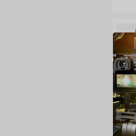
Conste
de Ani
IP65 |