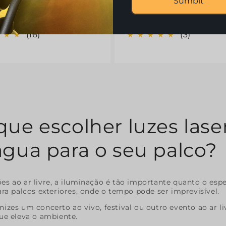
Sumbit
.00 USD
$ 853.60
$1,295.00 USD
$ 1,
Preço
Preço
l
normal
de
(16)
(3)
saldo
ue escolher luzes laser
água para o seu palco?
s ao ar livre, a iluminação é tão importante quanto o esp
ara palcos exteriores, onde o tempo pode ser imprevisível.
izes um concerto ao vivo, festival ou outro evento ao ar li
ue eleva o ambiente.