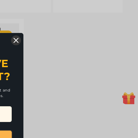
 12%
VE
T?
nt and
s.
Série
 Sc..
LDA