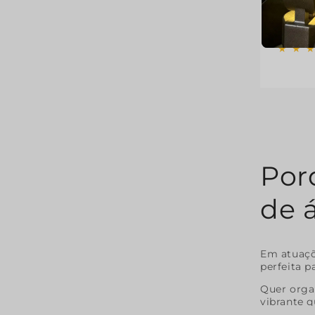
$970
Preço
Preço
norma
de
saldo
Porq
de 
Em atuaçõe
perfeita p
Quer organ
vibrante q