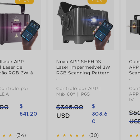
- 12%
- 12%
llaser APP
Nova APP SHEHDS
Cons
l Laser de
Laser Impermeável 3W
APP 
ção RGB 6W à
RGB Scanning Pattern
Scan
.
..
..
 Controlo por
Controlo por APP |
Cont
ILDA
Máx 60° | IP65
APP 
IV
.00
$
$345.00
$
Preço
Preço
$6
Pre
Pre
541.20
303.6
l
normal
de
USD
nor
de
US
0
saldo
sal
(34)
(30)