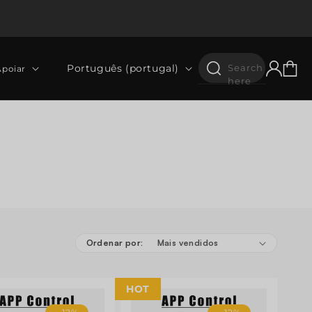
Iniciar
Idioma
Carrinh
Português (portugal)
Search
Apoiar
sessão
here
Ordenar por:
HOT