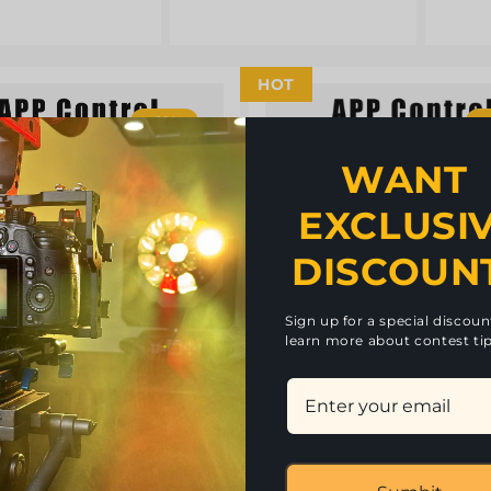
HOT
- 12%
-
WANT 
EXCLUSI
DISCOUN
Sign up for a special discou
learn more about contest tip
llaser APP Control Laser
Constellaser APP Control 
mação RGB 12W à Prova..
de Luz Laser RGB 12W com
 Controlo por APP | ILDA
APP Controlo Wireless |
Modulação Analógica | I