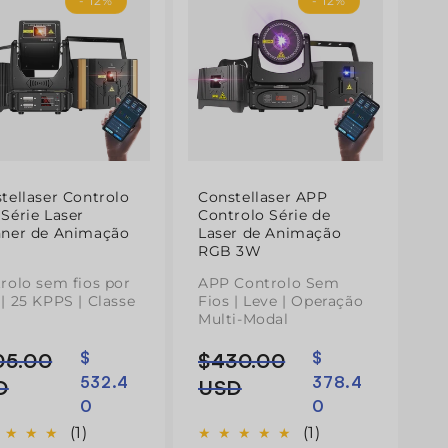
- 12%
- 12%
tellaser Controlo
Constellaser APP
Série Laser
Controlo Série de
ner de Animação
Laser de Animação
RGB 3W
rolo sem fios por
APP Controlo Sem
| 25 KPPS | Classe
Fios | Leve | Operação
Multi-Modal
05.00
$
$430.00
$
ço
ço
Preço
Preço
532.4
378.4
mal
normal
de
D
USD
0
0
do
saldo
(1)
(1)