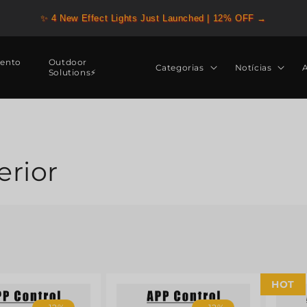
✨ 4 New Effect Lights Just Launched | 12% OFF →
ento
Outdoor
Categorias
Notícias
Solutions⚡
erior
HOT