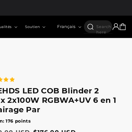
Langue
Connexion
Panier
Français
Search
ualités
Soutien
here
HDS LED COB Blinder 2
x 2x100W RGBWA+UV 6 en 1
airage Par
n: 176 points