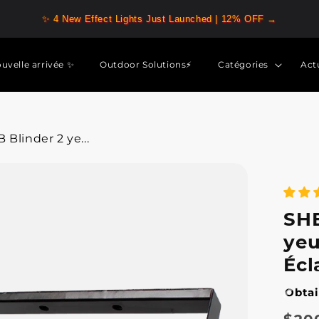
✨ 4 New Effect Lights Just Launched | 12% OFF →
uvelle arrivée ✨
Outdoor Solutions⚡
Catégories
Act
linder 2 ye...
SHE
yeu
Écl
Obtai
Prix
Prix