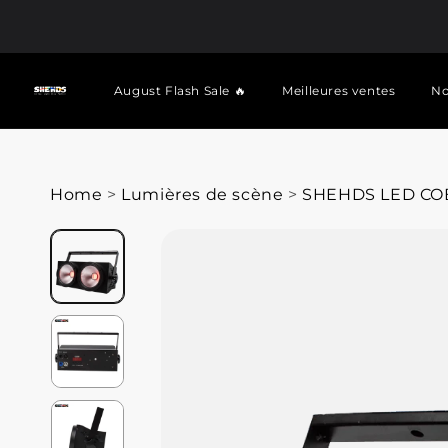
August Flash Sale 🔥
Meilleures ventes
No
Home
>
Lumières de scène
>
SHEHDS LED COB B