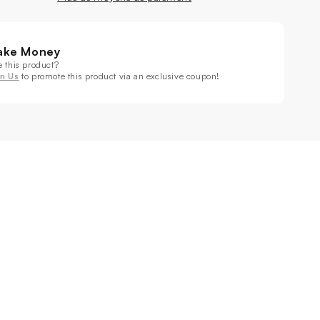
ux
yeux
100W
2x100W
BWA+UV
RGBWA+UV
ake Money
6
e this product?
en
in Us
to promote this product via an exclusive coupon!
1
airage
Éclairage
r
Par