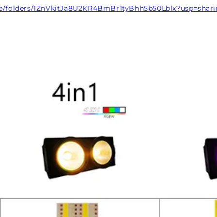
ive/folders/1ZnVkitJa8U2KR4BmBr1tyBhh5b50Lblx?usp=shar