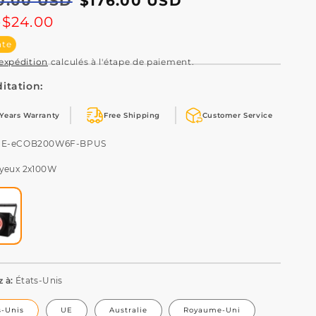
0.00 USD
$176.00 USD
tuel
otionnel
e
$24.00
nte
'expédition
calculés à l'étape de paiement.
itation:
 Years Warranty
Free Shipping
Customer Service
U:
HE-eCOB200W6F-BPUS
 yeux 2x100W
z à:
États-Unis
s-Unis
UE
Australie
Royaume-Uni