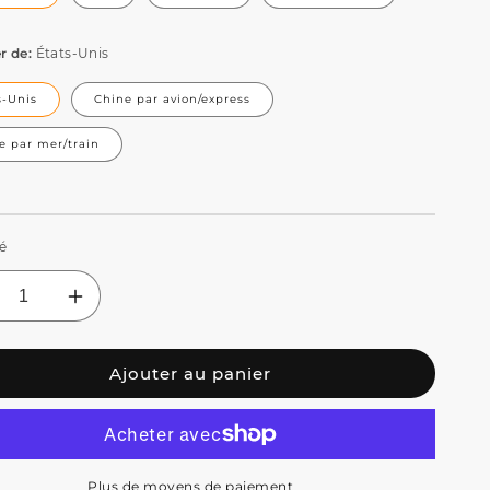
r de:
États-Unis
s-Unis
Chine par avion/express
e par mer/train
é
uire
Augmenter
la
ntité
quantité
Ajouter au panier
de
EHDS
SHEHDS
D
LED
B
COB
nder
Blinder
2
Plus de moyens de paiement