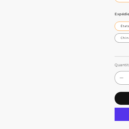
Expédie
État
Chin
Quantit
Réd
la
qua
de
SH
LE
CO
Bli
2