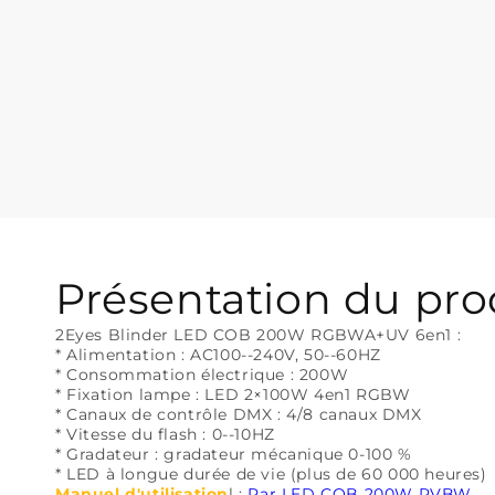
Présentation du pro
2Eyes Blinder LED COB 200W RGBWA+UV 6en1 :
* Alimentation : AC100--240V, 50--60HZ
* Consommation électrique : 200W
* Fixation lampe : LED 2×100W 4en1 RGBW
* Canaux de contrôle DMX : 4/8 canaux DMX
* Vitesse du flash : 0--10HZ
* Gradateur : gradateur mécanique 0-100 %
* LED à longue durée de vie (plus de 60 000 heures)
Manuel d'utilisation
l :
Par LED COB 200W RVBW