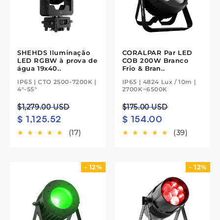
SHEHDS Iluminação
CORALPAR Par LED
LED RGBW à prova de
COB 200W Branco
água 19x40..
Frio & Bran..
IP65 | CTO 2500-7200K |
IP65 | 4824 Lux / 10m |
4°-55°
2700K~6500K
Preço
Preço
Preço
Preço
$1,279.00 USD
$175.00 USD
$ 1,125.52
$ 154.00
normal
de
normal
de
saldo
saldo
(17)
(39)
- 12%
- 12%