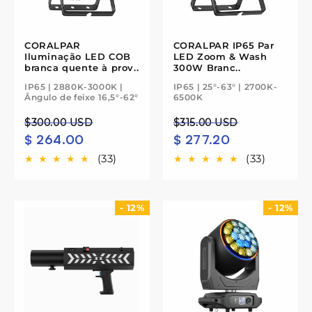
CORALPAR
CORALPAR IP65 Par
Iluminação LED COB
LED Zoom & Wash
branca quente à prov..
300W Branc..
IP65 | 2880K-3000K |
IP65 | 25°-63° | 2700K-
Ângulo de feixe 16,5°-62°
6500K
Preço
Preço
Preço
Preço
$300.00 USD
$315.00 USD
$ 264.00
$ 277.20
normal
de
normal
de
saldo
saldo
(33)
(33)
- 12%
- 12%