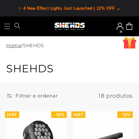
Saltar
para o
✨ 4 New Effect Lights Just Launched | 12% OFF →
conteúdo
Iniciar
Carrin
sessão
Home
/
SHEHDS
C
SHEHDS
o
l
18 produtos
Filtrar e ordenar
e
HOT
- 12%
HOT
- 12%
ç
ã