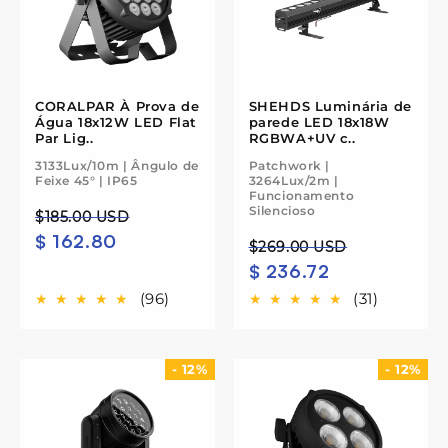
o
:
CORALPAR À Prova de
SHEHDS Luminária de
Água 18x12W LED Flat
parede LED 18x18W
Par Lig..
RGBWA+UV c..
3133Lux/10m | Ângulo de
Patchwork |
Feixe 45° | IP65
3264Lux/2m |
Funcionamento
Silencioso
Preço
Preço
$185.00 USD
$ 162.80
normal
de
Preço
Preço
$269.00 USD
saldo
$ 236.72
normal
de
saldo
(96)
(31)
- 12%
- 12%