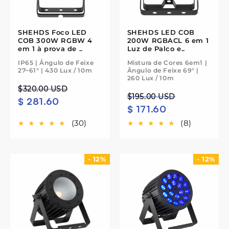
SHEHDS Foco LED
SHEHDS LED COB
COB 300W RGBW 4
200W RGBACL 6 em 1
em 1 à prova de ..
Luz de Palco e..
IP65 | Ângulo de Feixe
Mistura de Cores 6em1 |
27~61° | 430 Lux / 10m
Ângulo de Feixe 69° |
260 Lux / 10m
Preço
Preço
$320.00 USD
Preço
Preço
$195.00 USD
$ 281.60
normal
de
$ 171.60
normal
de
saldo
saldo
(30)
(8)
- 12%
- 12%