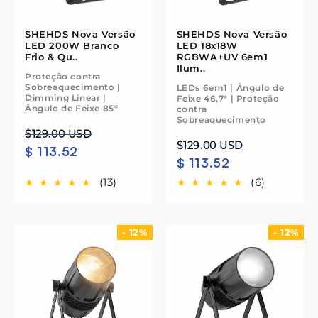
SHEHDS Nova Versão
SHEHDS Nova Versão
LED 200W Branco
LED 18x18W
Frio & Qu..
RGBWA+UV 6em1
Ilum..
Proteção contra
Sobreaquecimento |
LEDs 6em1 | Ângulo de
Dimming Linear |
Feixe 46,7° | Proteção
Ângulo de Feixe 85°
contra
Sobreaquecimento
Preço
Preço
$129.00 USD
Preço
Preço
$129.00 USD
$ 113.52
normal
de
$ 113.52
normal
de
saldo
saldo
(13)
(6)
- 12%
- 12%