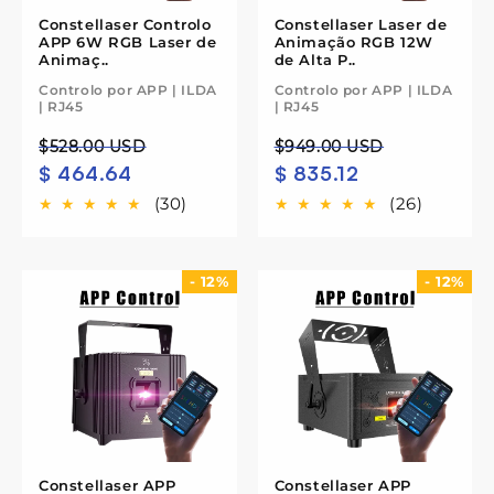
Constellaser Controlo
Constellaser Laser de
APP 6W RGB Laser de
Animação RGB 12W
Animaç..
de Alta P..
Controlo por APP | ILDA
Controlo por APP | ILDA
| RJ45
| RJ45
Preço
Preço
Preço
Preço
$528.00 USD
$949.00 USD
$ 464.64
$ 835.12
normal
de
normal
de
saldo
saldo
(30)
(26)
- 12%
- 12%
Constellaser APP
Constellaser APP