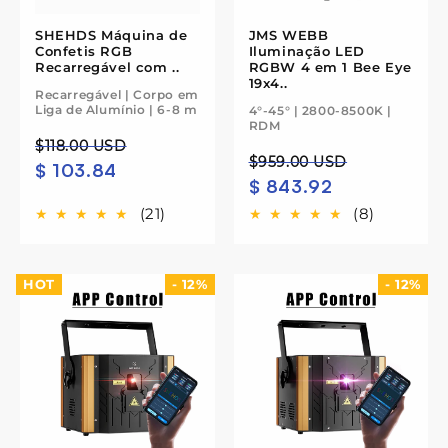
SHEHDS Máquina de
JMS WEBB
Confetis RGB
Iluminação LED
Recarregável com ..
RGBW 4 em 1 Bee Eye
19x4..
Recarregável | Corpo em
Liga de Alumínio | 6-8 m
4°-45° | 2800-8500K |
RDM
Preço
Preço
$118.00 USD
Preço
Preço
$959.00 USD
$ 103.84
normal
de
$ 843.92
normal
de
saldo
saldo
(21)
(8)
HOT
- 12%
- 12%