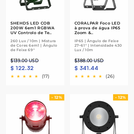
SHEHDS LED COB
CORALPAR Foco LED
200W 6em1 RGBWA
à prova de água IP65
UV Controlo de Te..
Zoom &..
260 Lux / 10m | Mistura
IP65 | Ângulo de Feixe
de Cores 6em1 | Ângulo
27~61° | Intensidade 430
de Feixe 69°
Lux / 10m
Preço
Preço
Preço
Preço
$139.00 USD
$388.00 USD
$ 122.32
$ 341.44
normal
de
normal
de
saldo
saldo
(17)
(26)
- 12%
- 12%