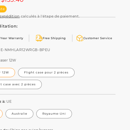
nte
'expédition
calculés à l'étape de paiement.
itation:
 Year Warranty
Free Shipping
Customer Service
U:
HE-NMHLAR12WRGB-BPEU
Laser 12W
r 12W
Flight case pour 2 pièces
ht case avec 2 pièces
z à:
UE
Australie
Royaume-Uni