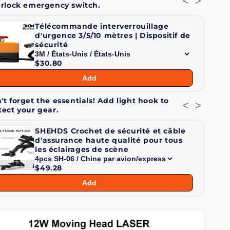
<
>
erlock emergency switch.
et
Effet
neau
Anneau
Télécommande interverrouillage
d'urgence 3/5/10 mètres | Dispositif de
sécurité
$30.80
Add
't forget the essentials! Add light hook to
<
>
tect your gear.
SHEHDS Crochet de sécurité et câble
d'assurance haute qualité pour tous
les éclairages de scène
$49.28
Add