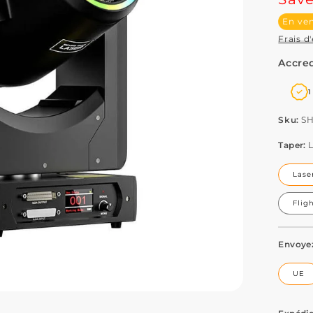
En ve
Frais d
Accred
1
SK
Sku:
S
Taper:
Lase
Flig
Envoye
UE