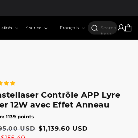
Langue
Connexion
Panier
Français
Search
ualités
Soutien
here
stellaser Contrôle APP Lyre
er 12W avec Effet Anneau
n: 1139 points
295.00 USD
$1,139.60 USD
tuel
otionnel
e
$155.40