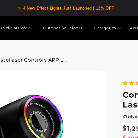
✨ 4 New Effect Lights Just Launched | 12% OFF →
uvelle arrivée ✨
Outdoor Solutions⚡
Catégories
Act
stellaser Contrôle APP L...
Con
Las
Obtai
Prix
Prix
$1,
habi
prom
Sav